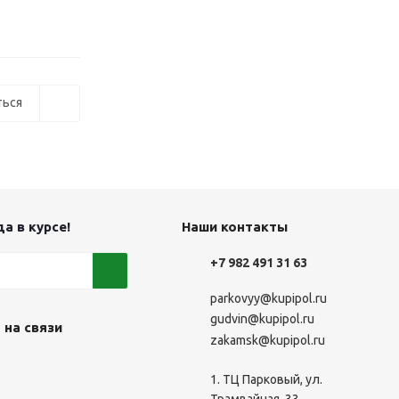
ься
а в курсе!
Наши контакты
+7 982 491 31 63
parkovyy@kupipol.ru
gudvin@kupipol.ru
 на связи
zakamsk@kupipol.ru
1. ТЦ Парковый, ул.