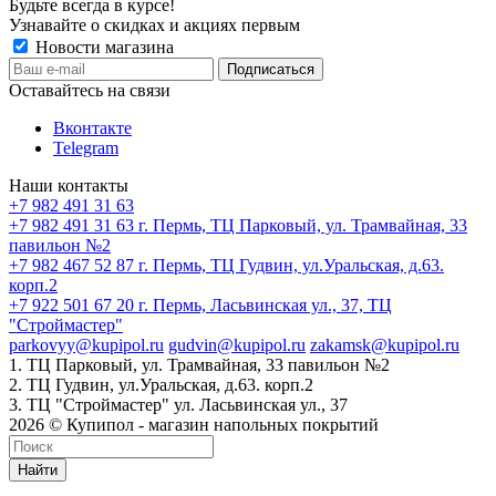
Будьте всегда в курсе!
Узнавайте о скидках и акциях первым
Новости магазина
Оставайтесь на связи
Вконтакте
Telegram
Наши контакты
+7 982 491 31 63
+7 982 491 31 63
г. Пермь, ТЦ Парковый, ул. Трамвайная, 33
павильон №2
+7 982 467 52 87
г. Пермь, ТЦ Гудвин, ул.Уральская, д.63.
корп.2
+7 922 501 67 20
г. Пермь, Ласьвинская ул., 37, ТЦ
"Строймастер"
parkovyy@kupipol.ru
gudvin@kupipol.ru
zakamsk@kupipol.ru
1. ТЦ Парковый, ул. Трамвайная, 33 павильон №2
2. ТЦ Гудвин, ул.Уральская, д.63. корп.2
3. ТЦ "Строймастер" ул. Ласьвинская ул., 37
2026 © Купипол - магазин напольных покрытий
Найти