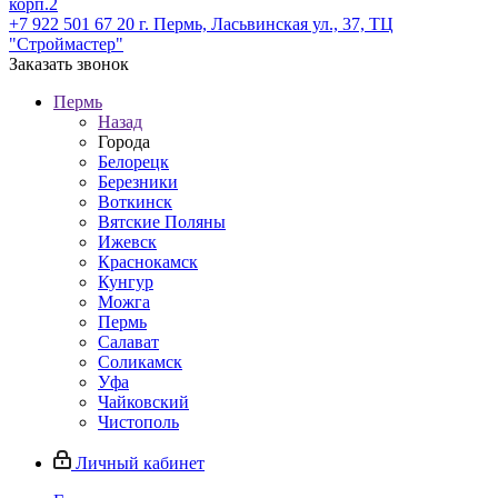
корп.2
+7 922 501 67 20
г. Пермь, Ласьвинская ул., 37, ТЦ
"Строймастер"
Заказать звонок
Пермь
Назад
Города
Белорецк
Березники
Воткинск
Вятские Поляны
Ижевск
Краснокамск
Кунгур
Можга
Пермь
Салават
Соликамск
Уфа
Чайковский
Чистополь
Личный кабинет