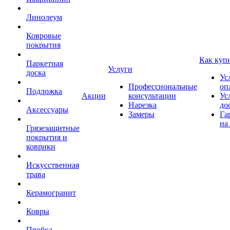
Линолеум
Ковровые
покрытия
Как куп
Паркетная
Услуги
доска
Ус
Профессиональные
оп
Подложка
Акции
консультации
Ус
Нарезка
до
Аксессуары
Замеры
Га
на
Грязезащитные
покрытия и
коврики
Искусственная
трава
Керамогранит
Ковры
Пробка