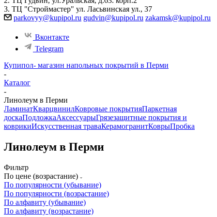
2. ТЦ Гудвин, ул.Уральская, д.63. корп.2
3. ТЦ "Строймастер" ул. Ласьвинская ул., 37
parkovyy@kupipol.ru
gudvin@kupipol.ru
zakamsk@kupipol.ru
Вконтакте
Telegram
Купипол- магазин напольных покрытий в Перми
-
Каталог
-
Линолеум в Перми
Ламинат
Кварцвинил
Ковровые покрытия
Паркетная
доска
Подложка
Аксессуары
Грязезащитные покрытия и
коврики
Искусственная трава
Керамогранит
Ковры
Пробка
Линолеум в Перми
Фильтр
По цене (возрастание)
По популярности (убывание)
По популярности (возрастание)
По алфавиту (убывание)
По алфавиту (возрастание)