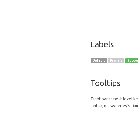
Labels
Default
Primary
Succe
Tooltips
Tight pants next level k
seitan, mcsweeney's fixi