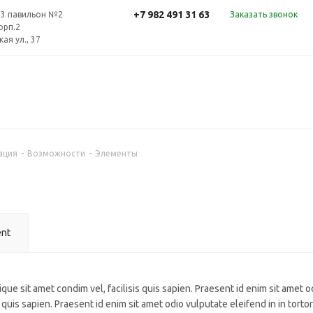
+7 982 491 31 63
 33 павильон №2
Заказать звонок
корп.2
ая ул., 37
ация
-
Возможности
-
Элементы
ent
que sit amet condim vel, facilisis quis sapien. Praesent id enim sit amet od
 quis sapien. Praesent id enim sit amet odio vulputate eleifend in in tortor