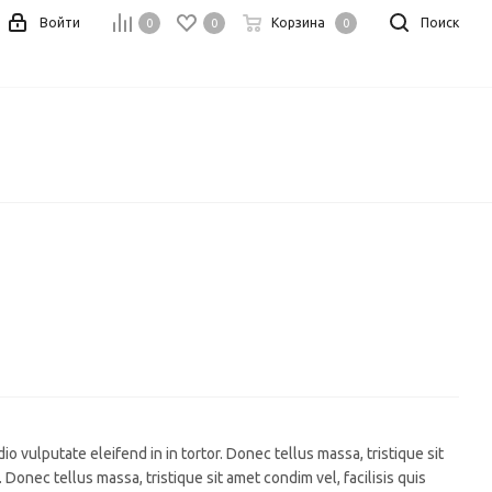
Войти
Корзина
Поиск
0
0
0
io vulputate eleifend in in tortor. Donec tellus massa, tristique sit
. Donec tellus massa, tristique sit amet condim vel, facilisis quis