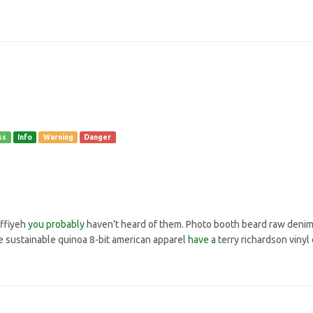
ss
Info
Warning
Danger
effiyeh
you probably
haven't heard of them. Photo booth beard raw deni
e sustainable quinoa 8-bit american apparel
have a
terry richardson vinyl