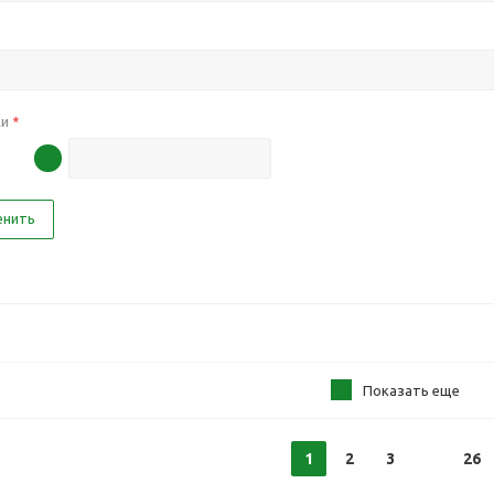
ки
*
енить
Показать еще
1
2
3
26