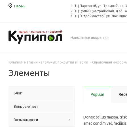
Пермь
1. ТЦ Парковый, ул. Трамвайная,
2. ТЦ Гудвин, ул.Уральская, д.63. 
3. ТЦ "Строймастер" ул. Ласьвинск
Напольные покрытия
Купипол- магазин напольных покрытий в Перми
-
Справочная информ
Элементы
Блог
Popular
Rec
Вопрос-ответ
Donec tellus massa, tristi
Возможности
amet condim vel, facilisis