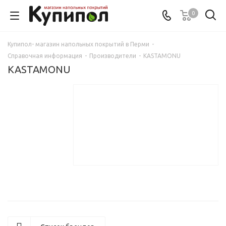
0
Купипол- магазин напольных покрытий в Перми
-
Справочная информация
-
Производители
-
KASTAMONU
KASTAMONU