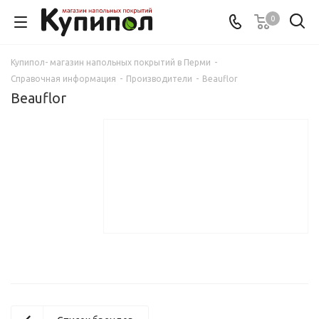
0
Купипол- магазин напольных покрытий в Перми
-
Справочная информация
-
Производители
-
Beauflor
Beauflor