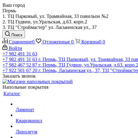
Ваш город
Пермь
1. ТЦ Парковый, ул. Трамвайная, 33 павильон №2
2. ТЦ Гудвин, ул.Уральская, д.63. корп.2
3. ТЦ "Строймастер" ул. Ласьвинская ул., 37
Поиск
Сравнение
0
Отложенные
0
Корзина
0
0
Войти
+7 982 491 31 63
+7 982 491 31 63
г. Пермь, ТЦ Парковый, ул. Трамвайная, 33 п
+7 982 467 52 87
г. Пермь, ТЦ Гудвин, ул.Уральская, д.63. корп.
+7 922 501 67 20
г. Пермь, Ласьвинская ул., 37, ТЦ "Строймасте
Заказать звонок
Напольные покрытия
Каталог
Ламинат
Кварцвинил
Линолеум