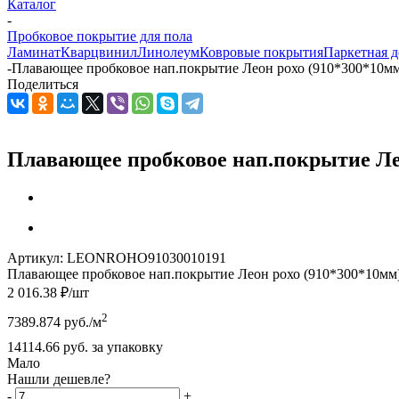
Каталог
-
Пробковое покрытие для пола
Ламинат
Кварцвинил
Линолеум
Ковровые покрытия
Паркетная д
-
Плавающее пробковое нап.покрытие Леон рохо (910*300*10мм)
Поделиться
Плавающее пробковое нап.покрытие Леон
Артикул:
LEONROHO91030010191
Плавающее пробковое нап.покрытие Леон рохо (910*300*10мм) 
2 016.38
₽
/шт
2
7389.874
руб.
/м
14114.66
руб.
за упаковку
Мало
Нашли дешевле?
-
+