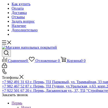
Как купить
Оплата
Доставка
Отзывы
Задать вопрос
Наличие
Дополнительно
Сравнение
0
Отложенные
0
Корзина
0
0
Телефоны
+7 982 491 31 63
г. Пермь, ТЦ Парковый, ул. Трамвайная, 33 п
+7 982 467 52 87
г. Пермь, ТЦ Гудвин, ул.Уральская, д.63. корп.
+7 922 501 67 20
г. Пермь, Ласьвинская ул., 37, ТЦ "Строймасте
Заказать звонок
Пермь
Назад