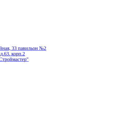
айная, 33 павильон №2
д.63. корп.2
 "Строймастер"