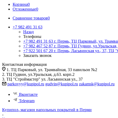
Корзина
0
Отложенные
0
Сравнение товаров
0
+7 982 491 31 63
Назад
Телефоны
+7 982 491 31 63
г. Пермь, ТЦ Парковый, ул. Трамв
+7 982 467 52 87
г. Пермь, ТЦ Гудвин, ул.Уральская, 
+7 922 501 67 20
г. Пермь, Ласьвинская ул., 37, ТЦ
Заказать звонок
Контактная информация
1. ТЦ Парковый, ул. Трамвайная, 33 павильон №2
2. ТЦ Гудвин, ул.Уральская, д.63. корп.2
3. ТЦ "Строймастер" ул. Ласьвинская ул., 37
parkovyy@kupipol.ru
gudvin@kupipol.ru
zakamsk@kupipol.ru
Вконтакте
Telegram
Купипол- магазин напольных покрытий в Перми
-