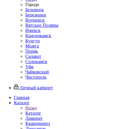
Города
Белорецк
Березники
Воткинск
Вятские Поляны
Ижевск
Краснокамск
Кунгур
Можга
Пермь
Салават
Соликамск
Уфа
Чайковский
Чистополь
Личный кабинет
Главная
Каталог
Назад
Каталог
Ламинат
Кварцвинил
Линолеум