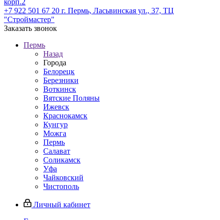
корп.2
+7 922 501 67 20
г. Пермь, Ласьвинская ул., 37, ТЦ
"Строймастер"
Заказать звонок
Пермь
Назад
Города
Белорецк
Березники
Воткинск
Вятские Поляны
Ижевск
Краснокамск
Кунгур
Можга
Пермь
Салават
Соликамск
Уфа
Чайковский
Чистополь
Личный кабинет