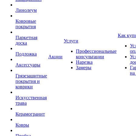
Линолеум
Ковровые
покрытия
Как куп
Паркетная
Услуги
доска
Ус
Профессиональные
оп
Подложка
Акции
консультации
Ус
Нарезка
до
Аксессуары
Замеры
Га
на
Грязезащитные
покрытия и
коврики
Искусственная
трава
Керамогранит
Ковры
Пробка