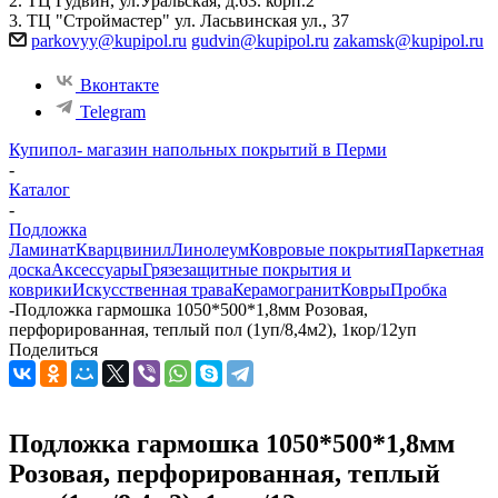
2. ТЦ Гудвин, ул.Уральская, д.63. корп.2
3. ТЦ "Строймастер" ул. Ласьвинская ул., 37
parkovyy@kupipol.ru
gudvin@kupipol.ru
zakamsk@kupipol.ru
Вконтакте
Telegram
Купипол- магазин напольных покрытий в Перми
-
Каталог
-
Подложка
Ламинат
Кварцвинил
Линолеум
Ковровые покрытия
Паркетная
доска
Аксессуары
Грязезащитные покрытия и
коврики
Искусственная трава
Керамогранит
Ковры
Пробка
-
Подложка гармошка 1050*500*1,8мм Розовая,
перфорированная, теплый пол (1уп/8,4м2), 1кор/12уп
Поделиться
Подложка гармошка 1050*500*1,8мм
Розовая, перфорированная, теплый