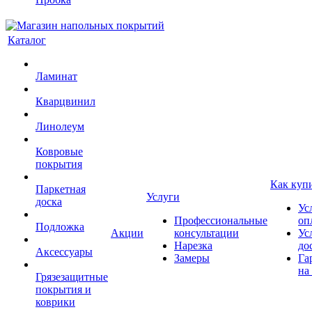
Каталог
Ламинат
Кварцвинил
Линолеум
Ковровые
покрытия
Как куп
Паркетная
Услуги
доска
Ус
Профессиональные
оп
Подложка
Акции
консультации
Ус
Нарезка
до
Аксессуары
Замеры
Га
на
Грязезащитные
покрытия и
коврики