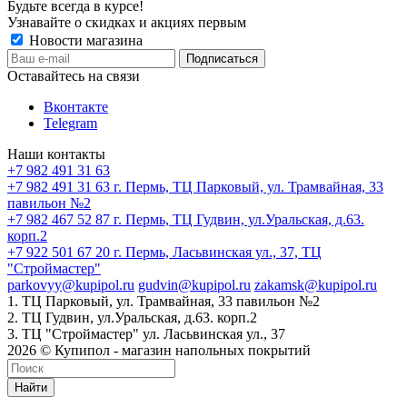
Будьте всегда в курсе!
Узнавайте о скидках и акциях первым
Новости магазина
Оставайтесь на связи
Вконтакте
Telegram
Наши контакты
+7 982 491 31 63
+7 982 491 31 63
г. Пермь, ТЦ Парковый, ул. Трамвайная, 33
павильон №2
+7 982 467 52 87
г. Пермь, ТЦ Гудвин, ул.Уральская, д.63.
корп.2
+7 922 501 67 20
г. Пермь, Ласьвинская ул., 37, ТЦ
"Строймастер"
parkovyy@kupipol.ru
gudvin@kupipol.ru
zakamsk@kupipol.ru
1. ТЦ Парковый, ул. Трамвайная, 33 павильон №2
2. ТЦ Гудвин, ул.Уральская, д.63. корп.2
3. ТЦ "Строймастер" ул. Ласьвинская ул., 37
2026 © Купипол - магазин напольных покрытий
Найти