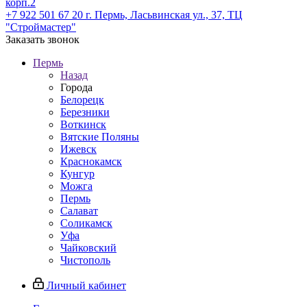
корп.2
+7 922 501 67 20
г. Пермь, Ласьвинская ул., 37, ТЦ
"Строймастер"
Заказать звонок
Пермь
Назад
Города
Белорецк
Березники
Воткинск
Вятские Поляны
Ижевск
Краснокамск
Кунгур
Можга
Пермь
Салават
Соликамск
Уфа
Чайковский
Чистополь
Личный кабинет