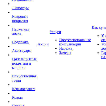
Линолеум
Ковровые
покрытия
Как куп
Паркетная
Услуги
доска
Ус
Профессиональные
оп
Подложка
Акции
консультации
Ус
Нарезка
до
Аксессуары
Замеры
Га
на
Грязезащитные
покрытия и
коврики
Искусственная
трава
Керамогранит
Ковры
Пробка