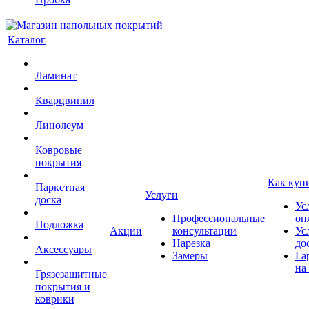
Каталог
Ламинат
Кварцвинил
Линолеум
Ковровые
покрытия
Как куп
Паркетная
Услуги
доска
Ус
Профессиональные
оп
Подложка
Акции
консультации
Ус
Нарезка
до
Аксессуары
Замеры
Га
на
Грязезащитные
покрытия и
коврики