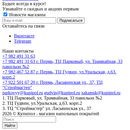
Будьте всегда в курсе!
Узнавайте о скидках и акциях первым
Новости магазина
Оставайтесь на связи
Вконтакте
Telegram
Наши контакты
+7 982 491 31 63
+7 982 491 31 63
г. Пермь, ТЦ Парковый, ул. Трамвайная, 33
павильон №2
+7 982 467 52 87
г. Пермь, ТЦ Гудвин, ул.Уральская, д.63.
корп.2
+7 922 501 67 20
г. Пермь, Ласьвинская ул., 37, ТЦ
"Строймастер"
parkovyy@kupipol.ru
gudvin@kupipol.ru
zakamsk@kupipol.ru
1. ТЦ Парковый, ул. Трамвайная, 33 павильон №2
2. ТЦ Гудвин, ул.Уральская, д.63. корп.2
3. ТЦ "Строймастер" ул. Ласьвинская ул., 37
2026 © Купипол - магазин напольных покрытий
Найти